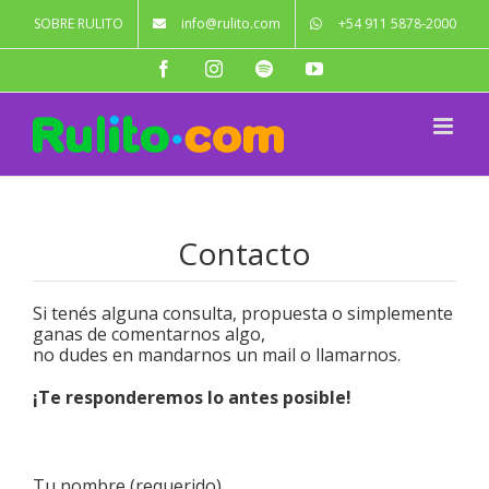
Saltar
SOBRE RULITO
info@rulito.com
+54 911 5878-2000
al
contenido
Facebook
Instagram
Spotify
YouTube
Contacto
Si tenés alguna consulta, propuesta o simplemente
ganas de comentarnos algo,
no dudes en mandarnos un mail o llamarnos.
¡Te responderemos lo antes posible!
Tu nombre (requerido)