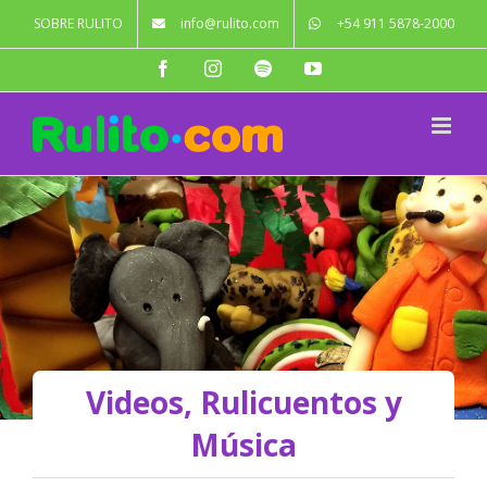
Saltar
SOBRE RULITO
info@rulito.com
+54 911 5878-2000
al
contenido
Facebook
Instagram
Spotify
YouTube
Videos, Rulicuentos y
Música