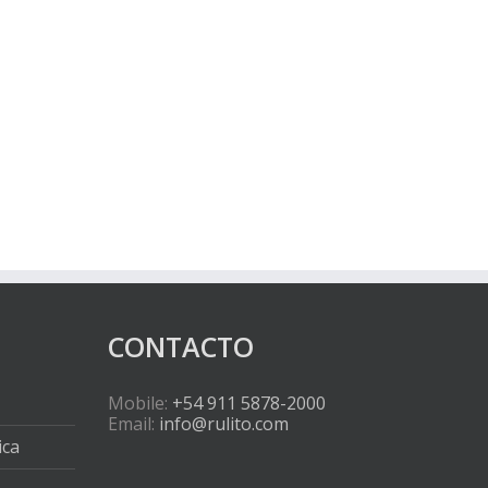
CONTACTO
Mobile:
+54 911 5878-2000
Email:
info@rulito.com
ica