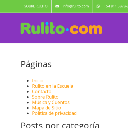
Saltar
SOBRE RULITO
info@rulito.com
+54 911 5878-
al
contenido
Páginas
Inicio
Rulito en la Escuela
Contacto
Sobre Rulito
Música y Cuentos
Mapa de Sitio
Política de privacidad
Posts por categoría