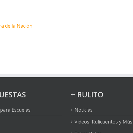
ra de la Nación
UESTAS
+ RULITO
para Escuelas
Noticias
Videos, Rulicuentos y Mús