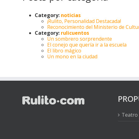
Category:
noticias
¡Rulito, Personalidad Destacada!
Reconocimiento del Ministerio de Cultu
Category:
rulicuentos
Un sombrero sorprendente
El conejo que quería ir a la escuela
El libro mágico
Un mono en la ciudad
PROP
Teatro 